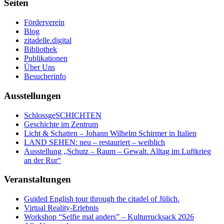
Seiten
Förderverein
Blog
zitadelle.digital
Bibliothek
Publikationen
Über Uns
Besucherinfo
Ausstellungen
SchlossgeSCHICHTEN
Geschichte im Zentrum
Licht & Schatten – Johann Wilhelm Schirmer in Italien
LAND SEHEN: neu – restauriert – weiblich
Ausstellung „Schutz – Raum – Gewalt. Alltag im Luftkrieg
an der Rur“
Veranstaltungen
Guided English tour through the citadel of Jülich.
Virtual Reality-Erlebnis
Workshop “Selfie mal anders” – Kulturrucksack 2026