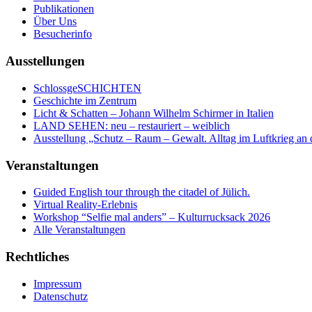
Publikationen
Über Uns
Besucherinfo
Ausstellungen
SchlossgeSCHICHTEN
Geschichte im Zentrum
Licht & Schatten – Johann Wilhelm Schirmer in Italien
LAND SEHEN: neu – restauriert – weiblich
Ausstellung „Schutz – Raum – Gewalt. Alltag im Luftkrieg an 
Veranstaltungen
Guided English tour through the citadel of Jülich.
Virtual Reality-Erlebnis
Workshop “Selfie mal anders” – Kulturrucksack 2026
Alle Veranstaltungen
Rechtliches
Impressum
Datenschutz