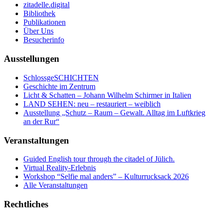
zitadelle.digital
Bibliothek
Publikationen
Über Uns
Besucherinfo
Ausstellungen
SchlossgeSCHICHTEN
Geschichte im Zentrum
Licht & Schatten – Johann Wilhelm Schirmer in Italien
LAND SEHEN: neu – restauriert – weiblich
Ausstellung „Schutz – Raum – Gewalt. Alltag im Luftkrieg
an der Rur“
Veranstaltungen
Guided English tour through the citadel of Jülich.
Virtual Reality-Erlebnis
Workshop “Selfie mal anders” – Kulturrucksack 2026
Alle Veranstaltungen
Rechtliches